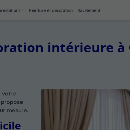
restations
Peinture et décoration
Ravalement
oration intérieure 
e votre
s propose
sur mesure.
cile