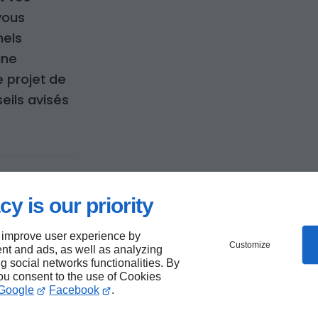
 vous
nels
gne
 projet de
eils avisés
ure et
cy is our priority
 improve user experience by
Customize
nt and ads, as well as analyzing
ng social networks functionalities. By
you consent to the use of Cookies
Google
Facebook
.