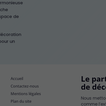
armonieuse
uche
espace de
décoration
pour un
Le par
Accueil
de déc
Contactez-nous
Mentions légales
Nous mettons
Plan du site
comme l’ext