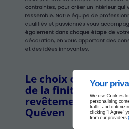
contraintes, pour créer un intérieur qui
ressemble. Notre équipe de profession
qualifiés et passionnés vous accompa
également dans chaque étape de votre
décoration, en vous apportant des cons
et des idées innovantes.
Le choix de la peint
Your priva
de la finition d’un
We use Cookies to
revêtement mural à
personalising conte
traffic and optimizi
Quéven
clicking "I Agree" 
from our providers