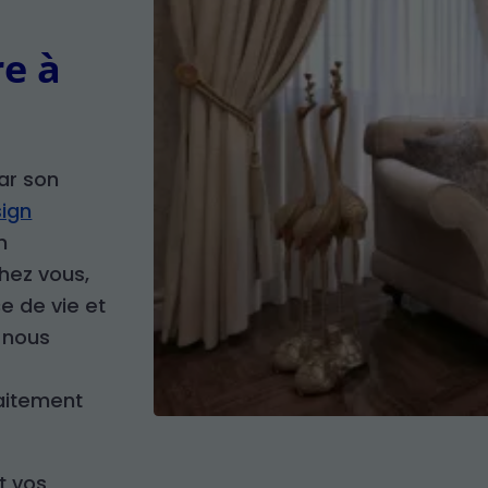
n
re à
par son
sign
n
hez vous,
e de vie et
 nous
aitement
t vos