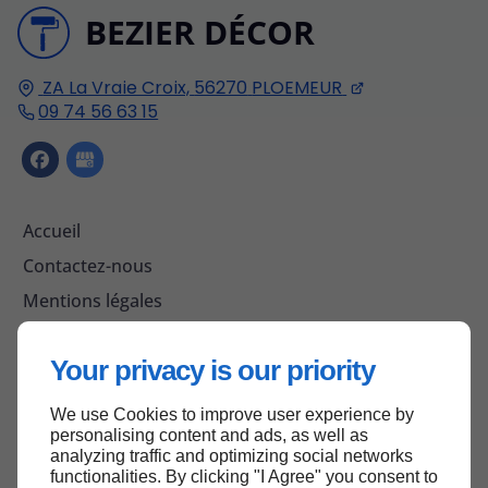
BEZIER DÉCOR
ZA La Vraie Croix,
56270
PLOEMEUR
09 74 56 63 15
Accueil
Contactez-nous
Mentions légales
Plan du site
Your privacy is our priority
We use Cookies to improve user experience by
Haut de page
personalising content and ads, as well as
analyzing traffic and optimizing social networks
functionalities. By clicking "I Agree" you consent to